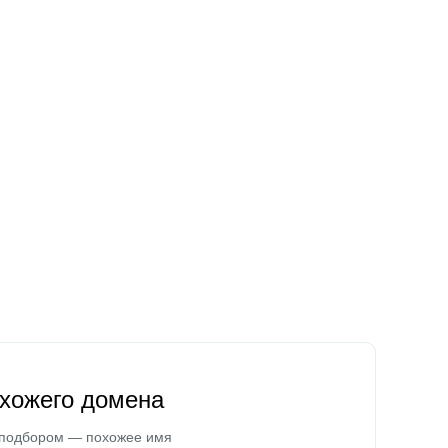
охожего домена
 подбором — похожее имя