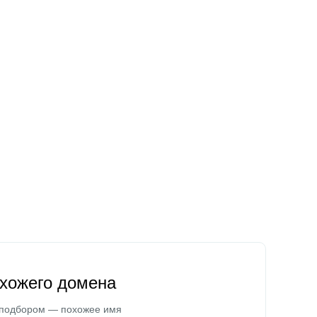
охожего домена
 подбором — похожее имя