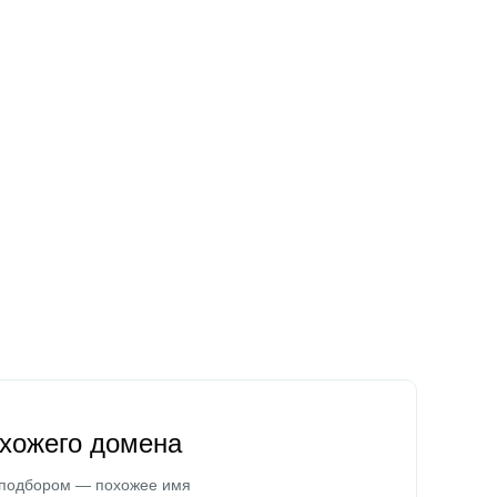
охожего домена
 подбором — похожее имя