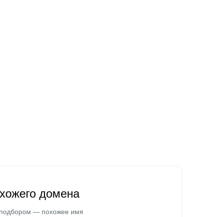
охожего домена
 подбором — похожее имя